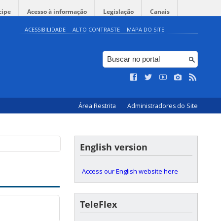
cipe
Acesso à informação
Legislação
Canais
ACESSIBILIDADE
ALTO CONTRASTE
MAPA DO SITE
Área Restrita
Administradores do Site
English version
Access our English website here
TeleFlex