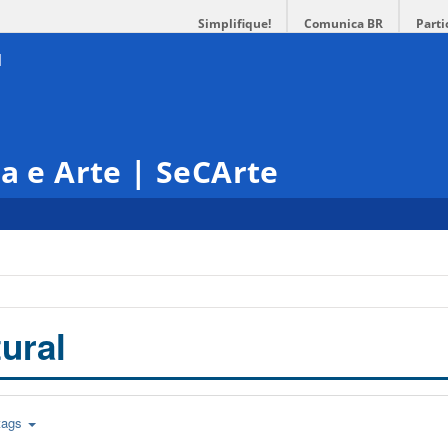
Simplifique!
Comunica BR
Parti
ra e Arte | SeCArte
ural
tags