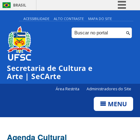
BRASIL
Simplifique!
ACESSIBILIDADE
ALTO CONTRASTE
MAPA DO SITE
Comunica BR
Participe
Acesso à informação
Legislação
Secretaria de Cultura e
Canais
Arte | SeCArte
Área Restrita
Administradores do Site
MENU
Agenda Cultural