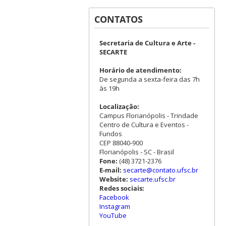
CONTATOS
Secretaria de Cultura e Arte -
SECARTE
Horário de atendimento:
De segunda a sexta-feira das 7h
às 19h
Localização:
Campus Florianópolis - Trindade
Centro de Cultura e Eventos -
Fundos
CEP 88040-900
Florianópolis - SC - Brasil
Fone:
(48) 3721-2376
E-mail:
secarte@contato.ufsc.br
Website:
secarte.ufsc.br
Redes sociais:
Facebook
Instagram
YouTube