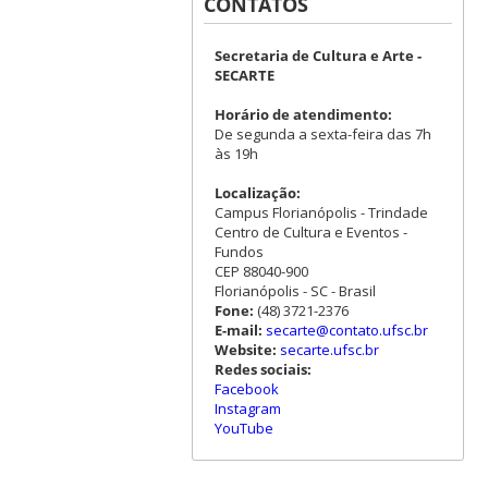
CONTATOS
Secretaria de Cultura e Arte -
SECARTE
Horário de atendimento:
De segunda a sexta-feira das 7h
às 19h
Localização:
Campus Florianópolis - Trindade
Centro de Cultura e Eventos -
Fundos
CEP 88040-900
Florianópolis - SC - Brasil
Fone:
(48) 3721-2376
E-mail:
secarte@contato.ufsc.br
Website:
secarte.ufsc.br
Redes sociais:
Facebook
Instagram
YouTube