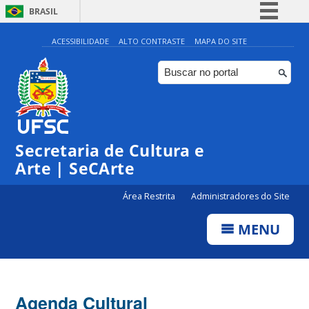
BRASIL
Simplifique!
ACESSIBILIDADE
ALTO CONTRASTE
MAPA DO SITE
Comunica BR
Participe
Acesso à informação
0:00
Legislação
Secretaria de Cultura e
1:00
Canais
Arte | SeCArte
2:00
Área Restrita
Administradores do Site
MENU
3:00
4:00
Agenda Cultural