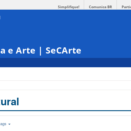
Simplifique!
Comunica BR
Parti
ra e Arte | SeCArte
ural
tags