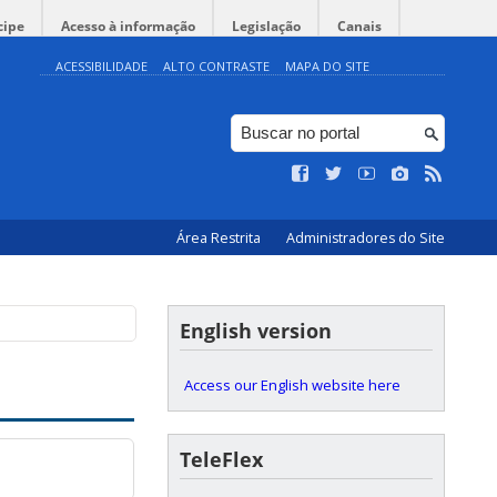
cipe
Acesso à informação
Legislação
Canais
ACESSIBILIDADE
ALTO CONTRASTE
MAPA DO SITE
Área Restrita
Administradores do Site
English version
Access our English website here
TeleFlex