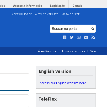
cipe
Acesso à informação
Legislação
Canais
ACESSIBILIDADE
ALTO CONTRASTE
MAPA DO SITE
Área Restrita
Administradores do Site
English version
Access our English website here
TeleFlex