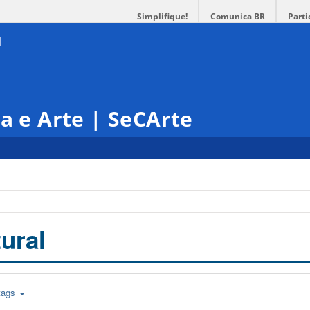
Simplifique!
Comunica BR
Parti
ra e Arte | SeCArte
ural
tags