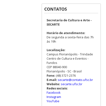
CONTATOS
Secretaria de Cultura e Arte -
SECARTE
Horário de atendimento:
De segunda a sexta-feira das 7h
às 19h
Localização:
Campus Florianópolis - Trindade
Centro de Cultura e Eventos -
Fundos
CEP 88040-900
Florianópolis - SC - Brasil
Fone:
(48) 3721-2376
E-mail:
secarte@contato.ufsc.br
Website:
secarte.ufsc.br
Redes sociais:
Facebook
Instagram
YouTube