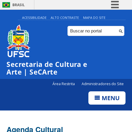
BRASIL
Simplifique!
ACESSIBILIDADE
ALTO CONTRASTE
MAPA DO SITE
Comunica BR
Participe
Acesso à informação
Legislação
Secretaria de Cultura e
Canais
Arte | SeCArte
Área Restrita
Administradores do Site
MENU
Agenda Cultural