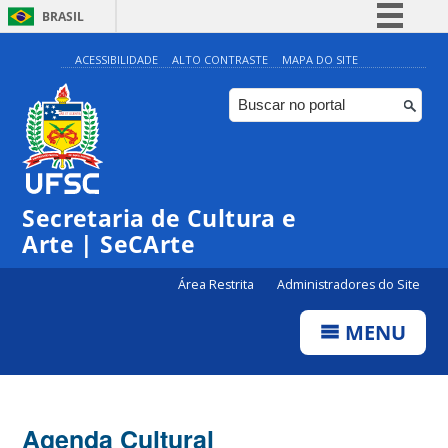
BRASIL
Simplifique!
ACESSIBILIDADE
ALTO CONTRASTE
MAPA DO SITE
Comunica BR
Participe
Acesso à informação
Legislação
Secretaria de Cultura e
Canais
Arte | SeCArte
Área Restrita
Administradores do Site
MENU
Agenda Cultural