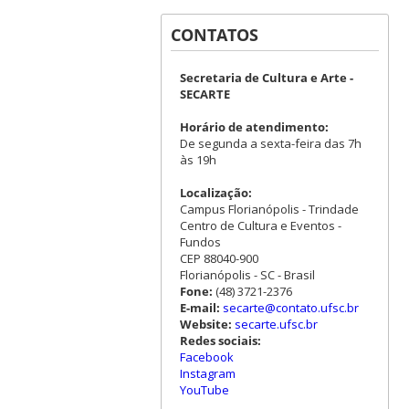
CONTATOS
Secretaria de Cultura e Arte -
SECARTE
Horário de atendimento:
De segunda a sexta-feira das 7h
às 19h
Localização:
Campus Florianópolis - Trindade
Centro de Cultura e Eventos -
Fundos
CEP 88040-900
Florianópolis - SC - Brasil
Fone:
(48) 3721-2376
E-mail:
secarte@contato.ufsc.br
Website:
secarte.ufsc.br
Redes sociais:
Facebook
Instagram
YouTube