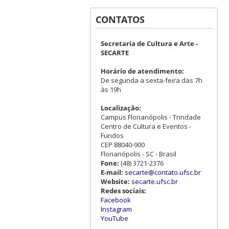
CONTATOS
Secretaria de Cultura e Arte -
SECARTE
Horário de atendimento:
De segunda a sexta-feira das 7h
às 19h
Localização:
Campus Florianópolis - Trindade
Centro de Cultura e Eventos -
Fundos
CEP 88040-900
Florianópolis - SC - Brasil
Fone:
(48) 3721-2376
E-mail:
secarte@contato.ufsc.br
Website:
secarte.ufsc.br
Redes sociais:
Facebook
Instagram
YouTube