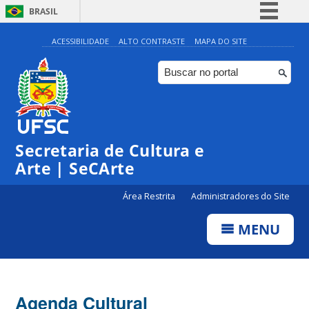
BRASIL
Simplifique!
ACESSIBILIDADE
ALTO CONTRASTE
MAPA DO SITE
Comunica BR
Participe
Acesso à informação
Legislação
Secretaria de Cultura e
Canais
Arte | SeCArte
Área Restrita
Administradores do Site
MENU
Agenda Cultural