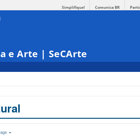
Simplifique!
Comunica BR
Parti
ra e Arte | SeCArte
ural
tags