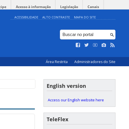
cipe
Acesso à informação
Legislação
Canais
ACESSIBILIDADE
ALTO CONTRASTE
MAPA DO SITE
Área Restrita
Administradores do Site
English version
Access our English website here
TeleFlex