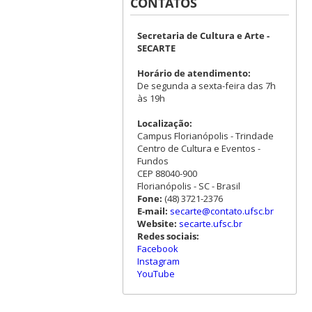
CONTATOS
Secretaria de Cultura e Arte -
SECARTE
Horário de atendimento:
De segunda a sexta-feira das 7h
às 19h
Localização:
Campus Florianópolis - Trindade
Centro de Cultura e Eventos -
Fundos
CEP 88040-900
Florianópolis - SC - Brasil
Fone:
(48) 3721-2376
E-mail:
secarte@contato.ufsc.br
Website:
secarte.ufsc.br
Redes sociais:
Facebook
Instagram
YouTube