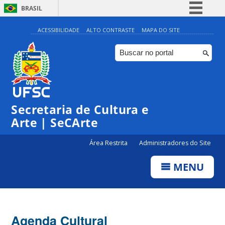
BRASIL
Simplifique!
ACESSIBILIDADE
ALTO CONTRASTE
MAPA DO SITE
Comunica BR
Participe
Acesso à informação
0:00
Legislação
Secretaria de Cultura e
1:00
Canais
Arte | SeCArte
2:00
Área Restrita
Administradores do Site
MENU
3:00
4:00
Agenda Cultural