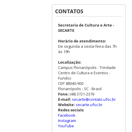
CONTATOS
Secretaria de Cultura e Arte -
SECARTE
Horário de atendimento:
De segunda a sexta-feira das 7h
às 19h
Localização:
Campus Florianópolis - Trindade
Centro de Cultura e Eventos -
Fundos
CEP 88040-900
Florianópolis - SC - Brasil
Fone:
(48) 3721-2376
E-mail:
secarte@contato.ufsc.br
Website:
secarte.ufsc.br
Redes sociais:
Facebook
Instagram
YouTube