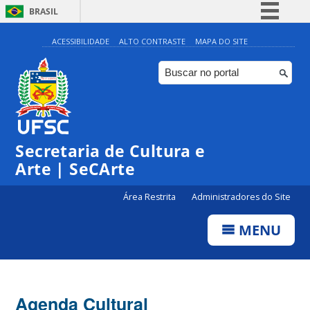
BRASIL
Simplifique!
ACESSIBILIDADE
ALTO CONTRASTE
MAPA DO SITE
Comunica BR
Participe
Acesso à informação
Legislação
Secretaria de Cultura e
Canais
Arte | SeCArte
Área Restrita
Administradores do Site
MENU
Agenda Cultural