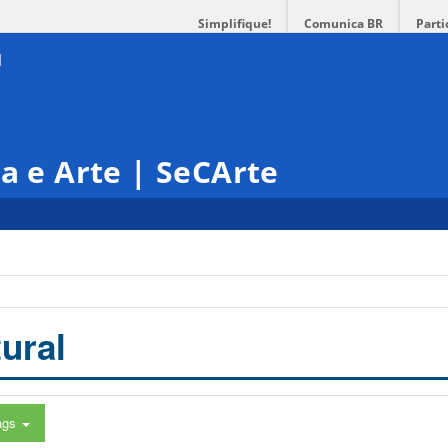
Simplifique!
Comunica BR
Parti
ra e Arte | SeCArte
ural
ags