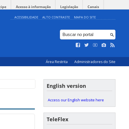
cipe
Acesso à informação
Legislação
Canais
ACESSIBILIDADE
ALTO CONTRASTE
MAPA DO SITE
Área Restrita
Administradores do Site
English version
Access our English website here
TeleFlex