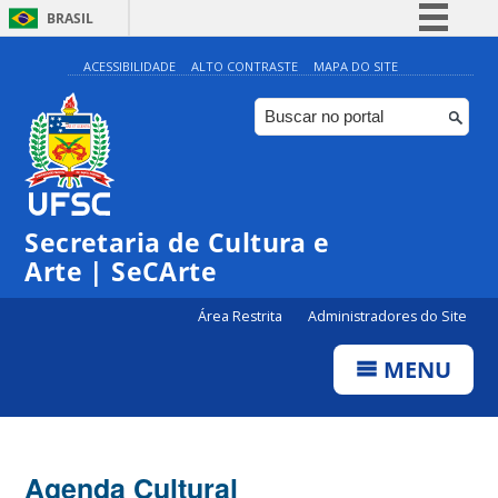
BRASIL
Simplifique!
ACESSIBILIDADE
ALTO CONTRASTE
MAPA DO SITE
Comunica BR
Participe
Acesso à informação
Legislação
Secretaria de Cultura e
Canais
Arte | SeCArte
Área Restrita
Administradores do Site
MENU
Agenda Cultural