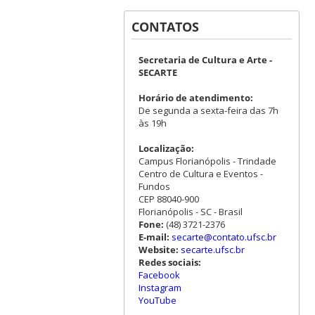
CONTATOS
Secretaria de Cultura e Arte -
SECARTE
Horário de atendimento:
De segunda a sexta-feira das 7h
às 19h
Localização:
Campus Florianópolis - Trindade
Centro de Cultura e Eventos -
Fundos
CEP 88040-900
Florianópolis - SC - Brasil
Fone:
(48) 3721-2376
E-mail:
secarte@contato.ufsc.br
Website:
secarte.ufsc.br
Redes sociais:
Facebook
Instagram
YouTube