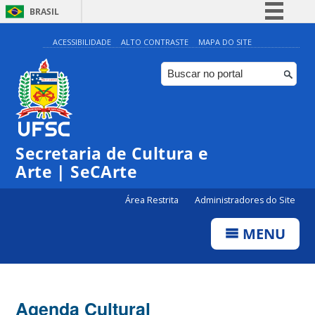
BRASIL
Simplifique!
ACESSIBILIDADE
ALTO CONTRASTE
MAPA DO SITE
Comunica BR
Participe
Acesso à informação
0:00
Legislação
Secretaria de Cultura e
1:00
Canais
Arte | SeCArte
2:00
Área Restrita
Administradores do Site
MENU
3:00
4:00
Agenda Cultural