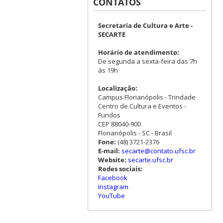
CONTATOS
Secretaria de Cultura e Arte -
SECARTE
Horário de atendimento:
De segunda a sexta-feira das 7h
às 19h
Localização:
Campus Florianópolis - Trindade
Centro de Cultura e Eventos -
Fundos
CEP 88040-900
Florianópolis - SC - Brasil
Fone:
(48) 3721-2376
E-mail:
secarte@contato.ufsc.br
Website:
secarte.ufsc.br
Redes sociais:
Facebook
Instagram
YouTube