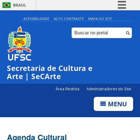
BRASIL
Simplifique!
ACESSIBILIDADE
ALTO CONTRASTE
MAPA DO SITE
Comunica BR
Participe
Acesso à informação
0:00
Legislação
Secretaria de Cultura e
1:00
Canais
Arte | SeCArte
2:00
Área Restrita
Administradores do Site
MENU
3:00
4:00
Agenda Cultural