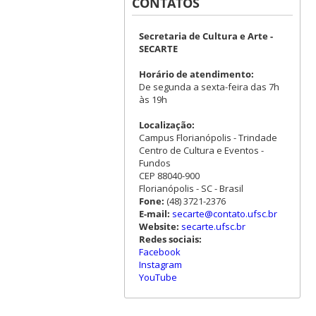
CONTATOS
Secretaria de Cultura e Arte -
SECARTE
Horário de atendimento:
De segunda a sexta-feira das 7h
às 19h
Localização:
Campus Florianópolis - Trindade
Centro de Cultura e Eventos -
Fundos
CEP 88040-900
Florianópolis - SC - Brasil
Fone:
(48) 3721-2376
E-mail:
secarte@contato.ufsc.br
Website:
secarte.ufsc.br
Redes sociais:
Facebook
Instagram
YouTube