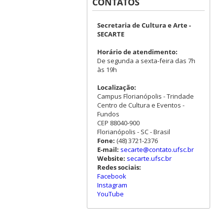
CONTATOS
Secretaria de Cultura e Arte -
SECARTE
Horário de atendimento:
De segunda a sexta-feira das 7h
às 19h
Localização:
Campus Florianópolis - Trindade
Centro de Cultura e Eventos -
Fundos
CEP 88040-900
Florianópolis - SC - Brasil
Fone:
(48) 3721-2376
E-mail:
secarte@contato.ufsc.br
Website:
secarte.ufsc.br
Redes sociais:
Facebook
Instagram
YouTube