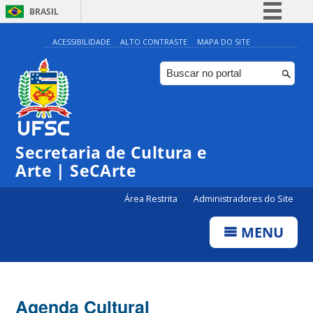
BRASIL
Simplifique!
ACESSIBILIDADE
ALTO CONTRASTE
MAPA DO SITE
Comunica BR
Participe
Acesso à informação
0:00
Legislação
Secretaria de Cultura e
1:00
Canais
Arte | SeCArte
2:00
Área Restrita
Administradores do Site
MENU
3:00
4:00
Agenda Cultural