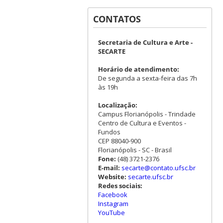
CONTATOS
Secretaria de Cultura e Arte -
SECARTE
Horário de atendimento:
De segunda a sexta-feira das 7h
às 19h
Localização:
Campus Florianópolis - Trindade
Centro de Cultura e Eventos -
Fundos
CEP 88040-900
Florianópolis - SC - Brasil
Fone:
(48) 3721-2376
E-mail:
secarte@contato.ufsc.br
Website:
secarte.ufsc.br
Redes sociais:
Facebook
Instagram
YouTube