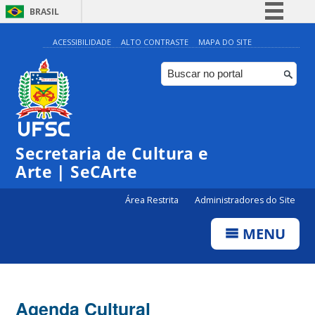
BRASIL
Simplifique!
ACESSIBILIDADE
ALTO CONTRASTE
MAPA DO SITE
Comunica BR
Participe
Acesso à informação
Legislação
Secretaria de Cultura e
Canais
Arte | SeCArte
Área Restrita
Administradores do Site
MENU
Agenda Cultural