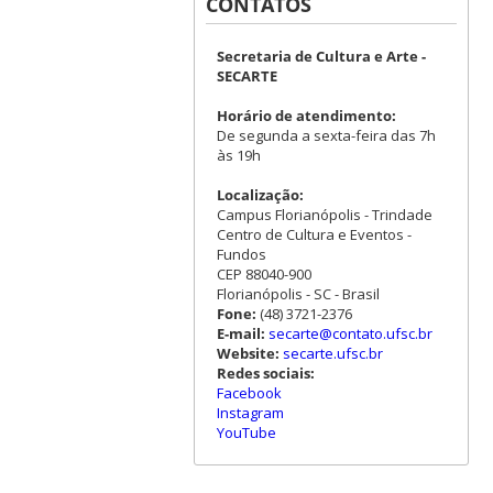
CONTATOS
Secretaria de Cultura e Arte -
SECARTE
Horário de atendimento:
De segunda a sexta-feira das 7h
às 19h
Localização:
Campus Florianópolis - Trindade
Centro de Cultura e Eventos -
Fundos
CEP 88040-900
Florianópolis - SC - Brasil
Fone:
(48) 3721-2376
E-mail:
secarte@contato.ufsc.br
Website:
secarte.ufsc.br
Redes sociais:
Facebook
Instagram
YouTube