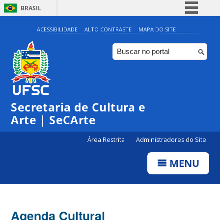
BRASIL
Simplifique!
ACESSIBILIDADE
ALTO CONTRASTE
MAPA DO SITE
Comunica BR
Participe
Acesso à informação
0:00
Legislação
Secretaria de Cultura e
1:00
Canais
Arte | SeCArte
2:00
Área Restrita
Administradores do Site
MENU
3:00
4:00
Agenda Cultural