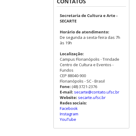
CONTATOS
Secretaria de Cultura e Arte -
SECARTE
Horário de atendimento:
De segunda a sexta-feira das 7h
às 19h
Localização:
Campus Florianópolis - Trindade
Centro de Cultura e Eventos -
Fundos
CEP 88040-900
Florianópolis - SC - Brasil
Fone:
(48) 3721-2376
E-mail:
secarte@contato.ufsc.br
Website:
secarte.ufsc.br
Redes sociais:
Facebook
Instagram
YouTube