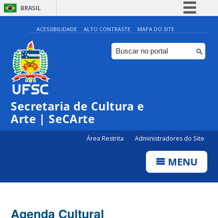
BRASIL
Simplifique!
ACESSIBILIDADE
ALTO CONTRASTE
MAPA DO SITE
Comunica BR
Participe
Acesso à informação
0:00
Legislação
Secretaria de Cultura e
1:00
Canais
Arte | SeCArte
2:00
Área Restrita
Administradores do Site
MENU
3:00
4:00
Agenda Cultural