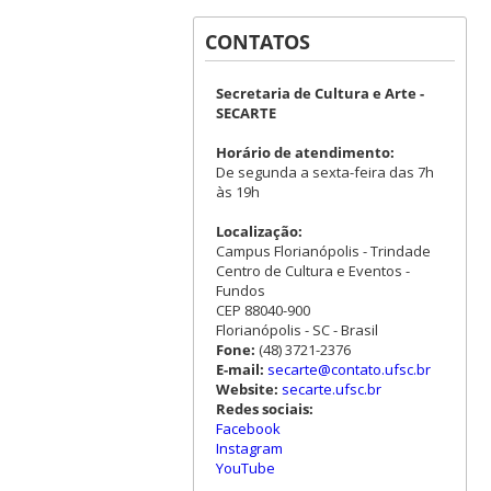
CONTATOS
Secretaria de Cultura e Arte -
SECARTE
Horário de atendimento:
De segunda a sexta-feira das 7h
às 19h
Localização:
Campus Florianópolis - Trindade
Centro de Cultura e Eventos -
Fundos
CEP 88040-900
Florianópolis - SC - Brasil
Fone:
(48) 3721-2376
E-mail:
secarte@contato.ufsc.br
Website:
secarte.ufsc.br
Redes sociais:
Facebook
Instagram
YouTube