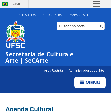
BRASIL
Simplifique!
ACESSIBILIDADE
ALTO CONTRASTE
MAPA DO SITE
Comunica BR
Participe
Acesso à informação
Legislação
Secretaria de Cultura e
Canais
Arte | SeCArte
Área Restrita
Administradores do Site
MENU
Agenda Cultural