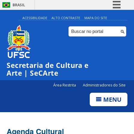
BRASIL
Simplifique!
ACESSIBILIDADE
ALTO CONTRASTE
MAPA DO SITE
Comunica BR
Participe
Acesso à informação
Legislação
Secretaria de Cultura e
Canais
Arte | SeCArte
Área Restrita
Administradores do Site
MENU
Agenda Cultural