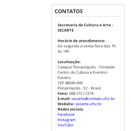
CONTATOS
Secretaria de Cultura e Arte -
SECARTE
Horário de atendimento:
De segunda a sexta-feira das 7h
às 19h
Localização:
Campus Florianópolis - Trindade
Centro de Cultura e Eventos -
Fundos
CEP 88040-900
Florianópolis - SC - Brasil
Fone:
(48) 3721-2376
E-mail:
secarte@contato.ufsc.br
Website:
secarte.ufsc.br
Redes sociais:
Facebook
Instagram
YouTube