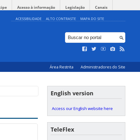
cipe
Acesso à informação
Legislação
Canais
ACESSIBILIDADE
ALTO CONTRASTE
MAPA DO SITE
Área Restrita
Administradores do Site
English version
Access our English website here
TeleFlex