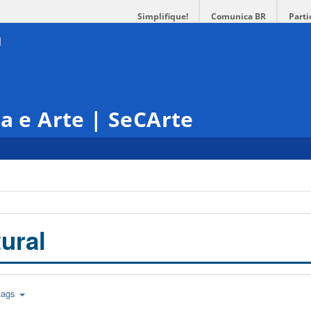
Simplifique!
Comunica BR
Parti
ra e Arte | SeCArte
ural
tags