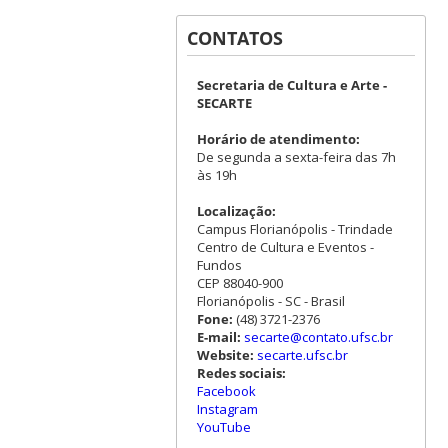
CONTATOS
Secretaria de Cultura e Arte -
SECARTE
Horário de atendimento:
De segunda a sexta-feira das 7h
às 19h
Localização:
Campus Florianópolis - Trindade
Centro de Cultura e Eventos -
Fundos
CEP 88040-900
Florianópolis - SC - Brasil
Fone:
(48) 3721-2376
E-mail:
secarte@contato.ufsc.br
Website:
secarte.ufsc.br
Redes sociais:
Facebook
Instagram
YouTube