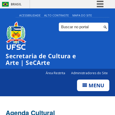
BRASIL
Simplifique!
ACESSIBILIDADE
ALTO CONTRASTE
MAPA DO SITE
Comunica BR
Participe
Acesso à informação
Legislação
Secretaria de Cultura e
Canais
Arte | SeCArte
Área Restrita
Administradores do Site
MENU
Agenda Cultural