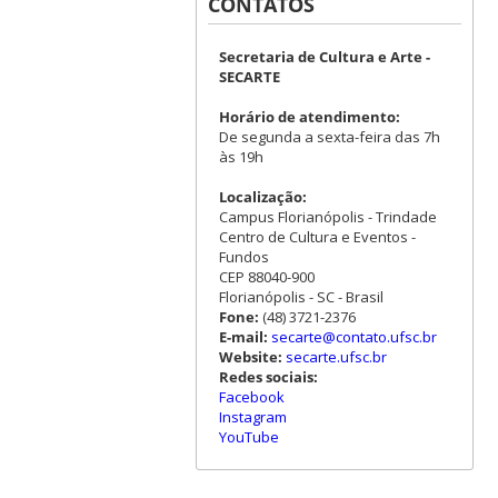
CONTATOS
Secretaria de Cultura e Arte -
SECARTE
Horário de atendimento:
De segunda a sexta-feira das 7h
às 19h
Localização:
Campus Florianópolis - Trindade
Centro de Cultura e Eventos -
Fundos
CEP 88040-900
Florianópolis - SC - Brasil
Fone:
(48) 3721-2376
E-mail:
secarte@contato.ufsc.br
Website:
secarte.ufsc.br
Redes sociais:
Facebook
Instagram
YouTube