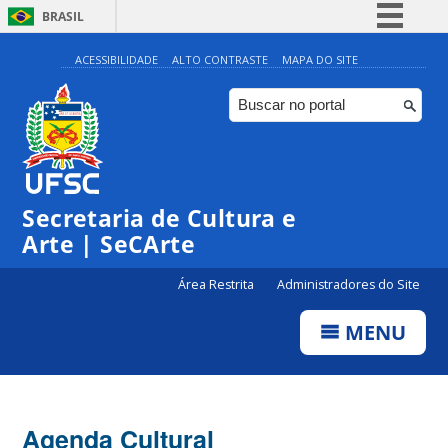
BRASIL
Simplifique!
ACESSIBILIDADE
ALTO CONTRASTE
MAPA DO SITE
Comunica BR
Participe
Acesso à informação
0:00
Legislação
Secretaria de Cultura e
1:00
Canais
Arte | SeCArte
2:00
Área Restrita
Administradores do Site
MENU
3:00
4:00
Agenda Cultural