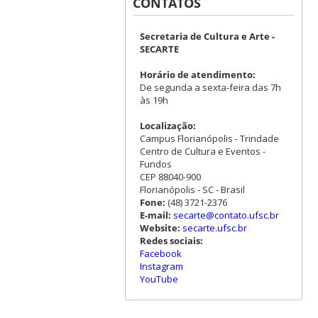
CONTATOS
Secretaria de Cultura e Arte -
SECARTE
Horário de atendimento:
De segunda a sexta-feira das 7h
às 19h
Localização:
Campus Florianópolis - Trindade
Centro de Cultura e Eventos -
Fundos
CEP 88040-900
Florianópolis - SC - Brasil
Fone:
(48) 3721-2376
E-mail:
secarte@contato.ufsc.br
Website:
secarte.ufsc.br
Redes sociais:
Facebook
Instagram
YouTube