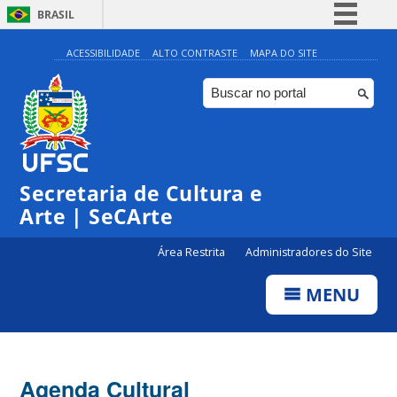
BRASIL
Simplifique!
ACESSIBILIDADE
ALTO CONTRASTE
MAPA DO SITE
Comunica BR
Participe
Acesso à informação
0:00
Legislação
Secretaria de Cultura e
1:00
Canais
Arte | SeCArte
2:00
Área Restrita
Administradores do Site
MENU
3:00
4:00
Agenda Cultural