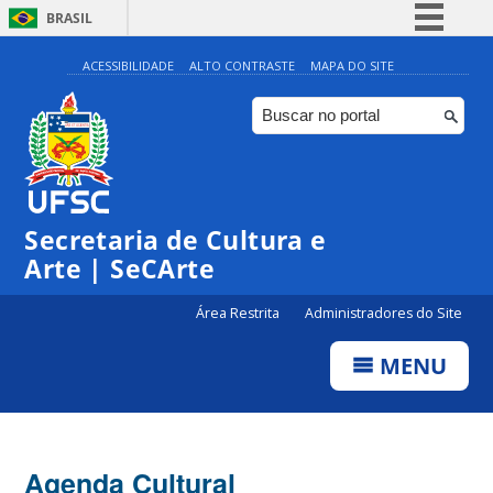
BRASIL
Simplifique!
ACESSIBILIDADE
ALTO CONTRASTE
MAPA DO SITE
Comunica BR
Participe
Acesso à informação
Legislação
Secretaria de Cultura e
Canais
Arte | SeCArte
Área Restrita
Administradores do Site
MENU
Agenda Cultural