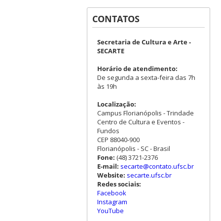
CONTATOS
Secretaria de Cultura e Arte -
SECARTE
Horário de atendimento:
De segunda a sexta-feira das 7h
às 19h
Localização:
Campus Florianópolis - Trindade
Centro de Cultura e Eventos -
Fundos
CEP 88040-900
Florianópolis - SC - Brasil
Fone:
(48) 3721-2376
E-mail:
secarte@contato.ufsc.br
Website:
secarte.ufsc.br
Redes sociais:
Facebook
Instagram
YouTube