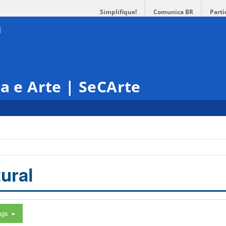
Simplifique!
Comunica BR
Parti
ra e Arte | SeCArte
ural
ags