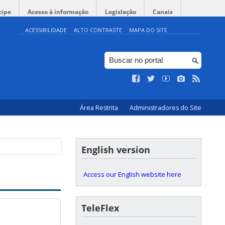
cipe
Acesso à informação
Legislação
Canais
ACESSIBILIDADE
ALTO CONTRASTE
MAPA DO SITE
Área Restrita
Administradores do Site
English version
Access our English website here
TeleFlex