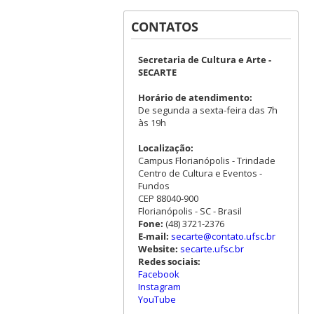
CONTATOS
Secretaria de Cultura e Arte -
SECARTE
Horário de atendimento:
De segunda a sexta-feira das 7h
às 19h
Localização:
Campus Florianópolis - Trindade
Centro de Cultura e Eventos -
Fundos
CEP 88040-900
Florianópolis - SC - Brasil
Fone:
(48) 3721-2376
E-mail:
secarte@contato.ufsc.br
Website:
secarte.ufsc.br
Redes sociais:
Facebook
Instagram
YouTube