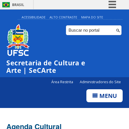
BRASIL
Simplifique!
ACESSIBILIDADE
ALTO CONTRASTE
MAPA DO SITE
Comunica BR
Participe
Acesso à informação
Legislação
Secretaria de Cultura e
Canais
Arte | SeCArte
Área Restrita
Administradores do Site
MENU
Agenda Cultural