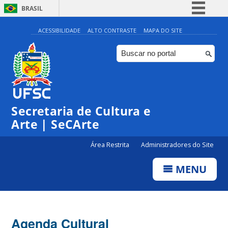
BRASIL
Simplifique!
ACESSIBILIDADE
ALTO CONTRASTE
MAPA DO SITE
Comunica BR
Participe
Acesso à informação
0:00
Legislação
Secretaria de Cultura e
1:00
Canais
Arte | SeCArte
2:00
Área Restrita
Administradores do Site
MENU
3:00
4:00
Agenda Cultural