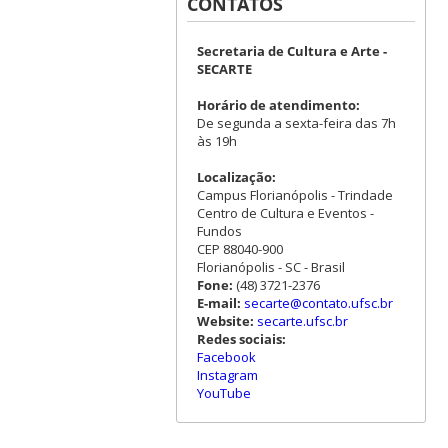
CONTATOS
Secretaria de Cultura e Arte -
SECARTE
Horário de atendimento:
De segunda a sexta-feira das 7h
às 19h
Localização:
Campus Florianópolis - Trindade
Centro de Cultura e Eventos -
Fundos
CEP 88040-900
Florianópolis - SC - Brasil
Fone:
(48) 3721-2376
E-mail:
secarte@contato.ufsc.br
Website:
secarte.ufsc.br
Redes sociais:
Facebook
Instagram
YouTube