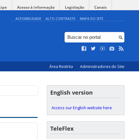
cipe
Acesso à informação
Legislação
Canais
ACESSIBILIDADE
ALTO CONTRASTE
MAPA DO SITE
Área Restrita
Administradores do Site
English version
Access our English website here
TeleFlex