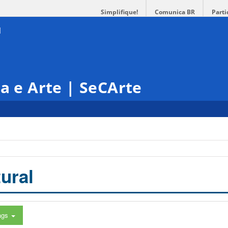
Simplifique!
Comunica BR
Parti
ra e Arte | SeCArte
ural
ags