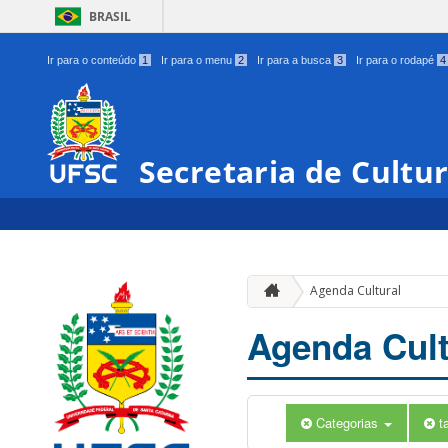
BRASIL
Ir para o conteúdo
1
Ir para o menu
2
Ir para a busca
3
Ir para o rodapé
4
Secretaria de Cultu
Agenda Cultural
Agenda Cult
Categorias
t