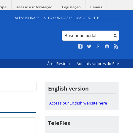
cipe
Acesso à informação
Legislação
Canais
ACESSIBILIDADE
ALTO CONTRASTE
MAPA DO SITE
Área Restrita
Administradores do Site
English version
Access our English website here
TeleFlex