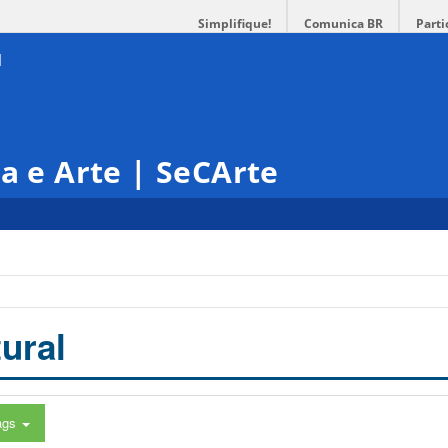
Simplifique!
Comunica BR
Parti
ra e Arte | SeCArte
ural
ags