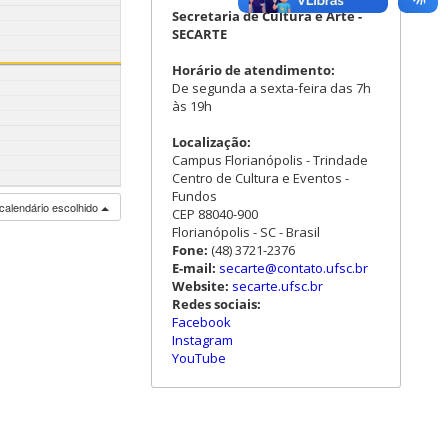
Secretaria de Cultura e Arte -
SECARTE
Horário de atendimento:
De segunda a sexta-feira das 7h
às 19h
Localização:
Campus Florianópolis - Trindade
Centro de Cultura e Eventos -
Fundos
calendário escolhido
CEP 88040-900
Florianópolis - SC - Brasil
Fone:
(48) 3721-2376
E-mail:
secarte@contato.ufsc.br
Website:
secarte.ufsc.br
Redes sociais:
Facebook
Instagram
YouTube