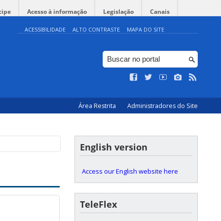
cipe
Acesso à informação
Legislação
Canais
ACESSIBILIDADE
ALTO CONTRASTE
MAPA DO SITE
Área Restrita
Administradores do Site
English version
Access our English website here
TeleFlex