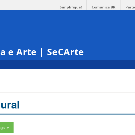
Simplifique!
Comunica BR
Parti
ra e Arte | SeCArte
ural
ags