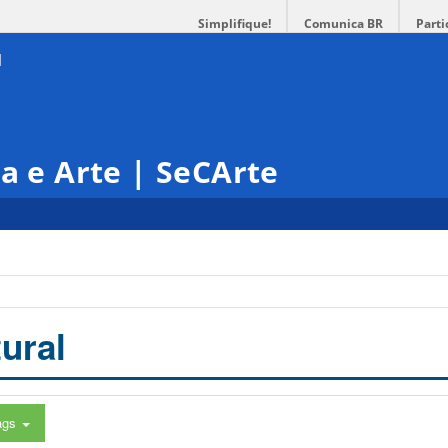
Simplifique!
Comunica BR
Parti
ra e Arte | SeCArte
ural
ags