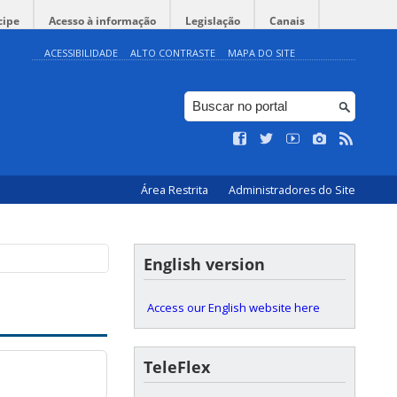
cipe
Acesso à informação
Legislação
Canais
ACESSIBILIDADE
ALTO CONTRASTE
MAPA DO SITE
Área Restrita
Administradores do Site
English version
Access our English website here
TeleFlex