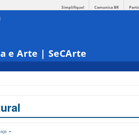
Simplifique!
Comunica BR
Parti
ra e Arte | SeCArte
ural
tags