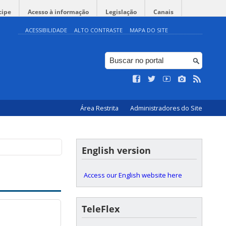
cipe
Acesso à informação
Legislação
Canais
ACESSIBILIDADE
ALTO CONTRASTE
MAPA DO SITE
Área Restrita
Administradores do Site
English version
Access our English website here
TeleFlex