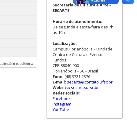
Secretaria de Cultura e Arte -
SECARTE
Horário de atendimento:
De segunda a sexta-feira das 7h
às 19h
Localização:
Campus Florianópolis - Trindade
Centro de Cultura e Eventos -
Fundos
calendário escolhido
CEP 88040-900
Florianópolis - SC - Brasil
Fone:
(48) 3721-2376
E-mail:
secarte@contato.ufsc.br
Website:
secarte.ufsc.br
Redes sociais:
Facebook
Instagram
YouTube