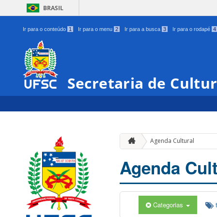
BRASIL
Ir para o conteúdo
1
Ir para o menu
2
Ir para a busca
3
Ir para o rodapé
4
Secretaria de Cultu
Agenda Cultural
Agenda Cult
Categorias