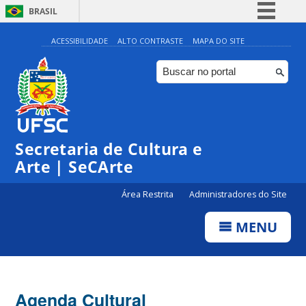
BRASIL
Simplifique!
ACESSIBILIDADE
ALTO CONTRASTE
MAPA DO SITE
Comunica BR
Participe
Acesso à informação
0:00
Legislação
Secretaria de Cultura e
1:00
Canais
Arte | SeCArte
2:00
Área Restrita
Administradores do Site
MENU
3:00
4:00
Agenda Cultural