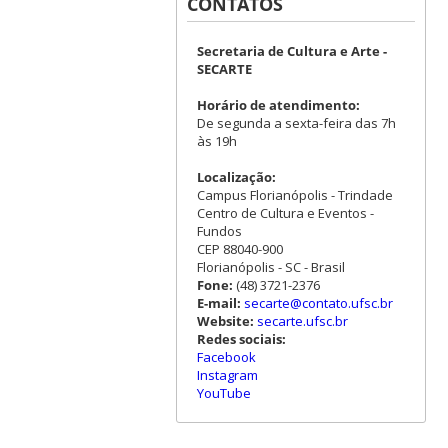
CONTATOS
Secretaria de Cultura e Arte -
SECARTE
Horário de atendimento:
De segunda a sexta-feira das 7h
às 19h
Localização:
Campus Florianópolis - Trindade
Centro de Cultura e Eventos -
Fundos
CEP 88040-900
Florianópolis - SC - Brasil
Fone:
(48) 3721-2376
E-mail:
secarte@contato.ufsc.br
Website:
secarte.ufsc.br
Redes sociais:
Facebook
Instagram
YouTube