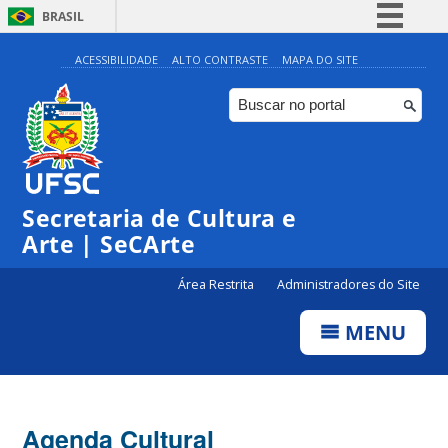
BRASIL
Simplifique!
ACESSIBILIDADE
ALTO CONTRASTE
MAPA DO SITE
Comunica BR
Participe
Acesso à informação
0:00
Legislação
Secretaria de Cultura e
1:00
Canais
Arte | SeCArte
2:00
Área Restrita
Administradores do Site
MENU
3:00
4:00
Agenda Cultural