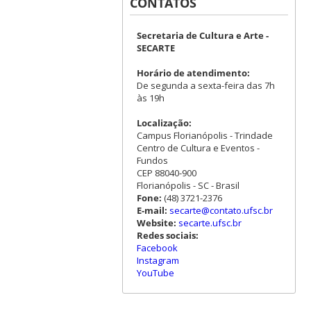
CONTATOS
Secretaria de Cultura e Arte -
SECARTE
Horário de atendimento:
De segunda a sexta-feira das 7h
às 19h
Localização:
Campus Florianópolis - Trindade
Centro de Cultura e Eventos -
Fundos
CEP 88040-900
Florianópolis - SC - Brasil
Fone:
(48) 3721-2376
E-mail:
secarte@contato.ufsc.br
Website:
secarte.ufsc.br
Redes sociais:
Facebook
Instagram
YouTube