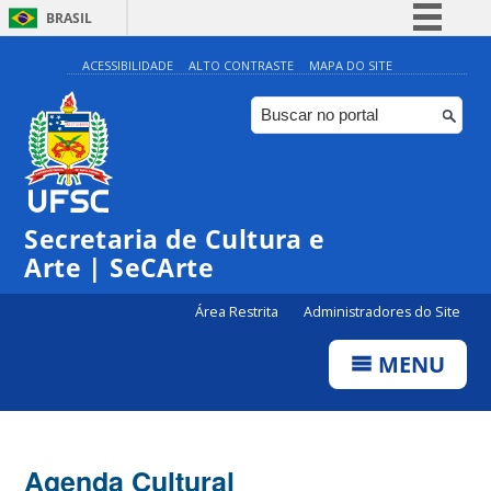
BRASIL
Simplifique!
ACESSIBILIDADE
ALTO CONTRASTE
MAPA DO SITE
Comunica BR
Participe
Acesso à informação
Legislação
Secretaria de Cultura e
Canais
Arte | SeCArte
Área Restrita
Administradores do Site
MENU
Agenda Cultural