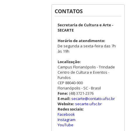
CONTATOS
Secretaria de Cultura e Arte -
SECARTE
Horário de atendimento:
De segunda a sexta-feira das 7h
às 19h
Localização:
Campus Florianópolis - Trindade
Centro de Cultura e Eventos -
Fundos
CEP 88040-900
Florianópolis - SC - Brasil
Fone:
(48) 3721-2376
E-mail:
secarte@contato.ufsc.br
Website:
secarte.ufsc.br
Redes sociais:
Facebook
Instagram
YouTube