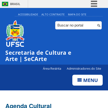
BRASIL
Simplifique!
ACESSIBILIDADE
ALTO CONTRASTE
MAPA DO SITE
Comunica BR
Participe
Acesso à informação
0:00
Legislação
Secretaria de Cultura e
1:00
Canais
Arte | SeCArte
2:00
Área Restrita
Administradores do Site
MENU
3:00
4:00
Agenda Cultural