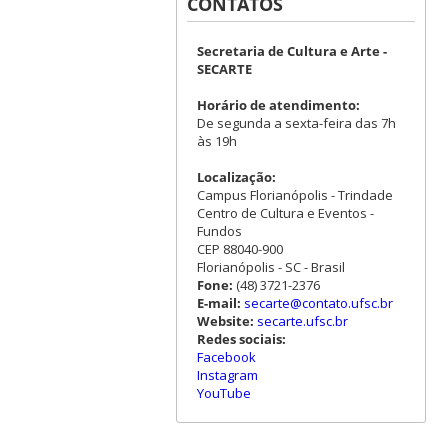
CONTATOS
Secretaria de Cultura e Arte -
SECARTE
Horário de atendimento:
De segunda a sexta-feira das 7h
às 19h
Localização:
Campus Florianópolis - Trindade
Centro de Cultura e Eventos -
Fundos
CEP 88040-900
Florianópolis - SC - Brasil
Fone:
(48) 3721-2376
E-mail:
secarte@contato.ufsc.br
Website:
secarte.ufsc.br
Redes sociais:
Facebook
Instagram
YouTube