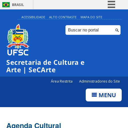
BRASIL
Simplifique!
ACESSIBILIDADE
ALTO CONTRASTE
MAPA DO SITE
Comunica BR
Participe
Acesso à informação
0:00
Legislação
Secretaria de Cultura e
1:00
Canais
Arte | SeCArte
2:00
Área Restrita
Administradores do Site
MENU
3:00
4:00
Agenda Cultural