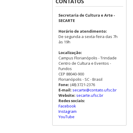
CONTATOS
Secretaria de Cultura e Arte -
SECARTE
Horário de atendimento:
De segunda a sexta-feira das 7h
às 19h
Localização:
Campus Florianópolis - Trindade
Centro de Cultura e Eventos -
Fundos
CEP 88040-900
Florianópolis - SC - Brasil
Fone:
(48) 3721-2376
E-mail:
secarte@contato.ufsc.br
Website:
secarte.ufsc.br
Redes sociais:
Facebook
Instagram
YouTube