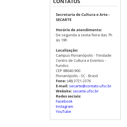
CONTATOS
Secretaria de Cultura e Arte -
SECARTE
Horário de atendimento:
De segunda a sexta-feira das 7h
às 19h
Localização:
Campus Florianópolis - Trindade
Centro de Cultura e Eventos -
Fundos
CEP 88040-900
Florianópolis - SC - Brasil
Fone:
(48) 3721-2376
E-mail:
secarte@contato.ufsc.br
Website:
secarte.ufsc.br
Redes sociais:
Facebook
Instagram
YouTube