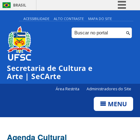
BRASIL
Simplifique!
ACESSIBILIDADE
ALTO CONTRASTE
MAPA DO SITE
Comunica BR
Participe
Acesso à informação
0:00
Legislação
Secretaria de Cultura e
1:00
Canais
Arte | SeCArte
2:00
Área Restrita
Administradores do Site
MENU
3:00
4:00
Agenda Cultural