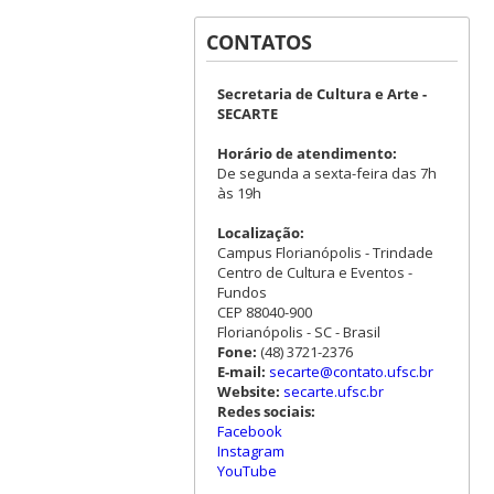
CONTATOS
Secretaria de Cultura e Arte -
SECARTE
Horário de atendimento:
De segunda a sexta-feira das 7h
às 19h
Localização:
Campus Florianópolis - Trindade
Centro de Cultura e Eventos -
Fundos
CEP 88040-900
Florianópolis - SC - Brasil
Fone:
(48) 3721-2376
E-mail:
secarte@contato.ufsc.br
Website:
secarte.ufsc.br
Redes sociais:
Facebook
Instagram
YouTube