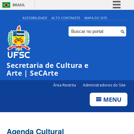
BRASIL
Simplifique!
ACESSIBILIDADE
ALTO CONTRASTE
MAPA DO SITE
Comunica BR
Participe
Acesso à informação
Legislação
Secretaria de Cultura e
Canais
Arte | SeCArte
Área Restrita
Administradores do Site
MENU
Agenda Cultural