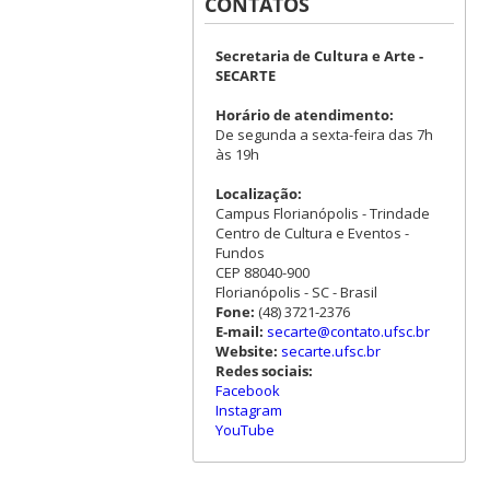
CONTATOS
Secretaria de Cultura e Arte -
SECARTE
Horário de atendimento:
De segunda a sexta-feira das 7h
às 19h
Localização:
Campus Florianópolis - Trindade
Centro de Cultura e Eventos -
Fundos
CEP 88040-900
Florianópolis - SC - Brasil
Fone:
(48) 3721-2376
E-mail:
secarte@contato.ufsc.br
Website:
secarte.ufsc.br
Redes sociais:
Facebook
Instagram
YouTube