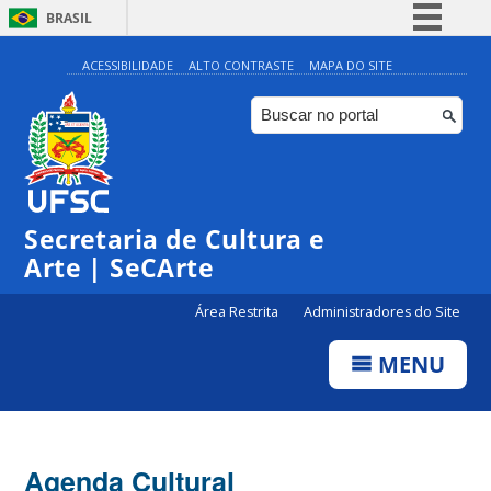
BRASIL
Simplifique!
ACESSIBILIDADE
ALTO CONTRASTE
MAPA DO SITE
Comunica BR
Participe
Acesso à informação
0:00
Legislação
Secretaria de Cultura e
1:00
Canais
Arte | SeCArte
2:00
Área Restrita
Administradores do Site
MENU
3:00
4:00
Agenda Cultural