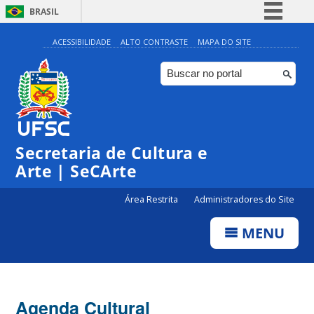
BRASIL
Simplifique!
ACESSIBILIDADE
ALTO CONTRASTE
MAPA DO SITE
Comunica BR
Participe
Acesso à informação
0:00
Legislação
Secretaria de Cultura e
1:00
Canais
Arte | SeCArte
2:00
Área Restrita
Administradores do Site
MENU
3:00
4:00
Agenda Cultural