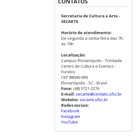
CONTATOS
Secretaria de Cultura e Arte -
SECARTE
Horário de atendimento:
De segunda a sexta-feira das 7h
às 19h
Localização:
Campus Florianópolis - Trindade
Centro de Cultura e Eventos -
Fundos
CEP 88040-900
Florianópolis - SC - Brasil
Fone:
(48) 3721-2376
E-mail:
secarte@contato.ufsc.br
Website:
secarte.ufsc.br
Redes sociais:
Facebook
Instagram
YouTube