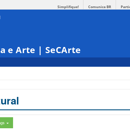
Simplifique!
Comunica BR
Parti
ra e Arte | SeCArte
ural
ags