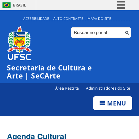
BRASIL
Simplifique!
ACESSIBILIDADE
ALTO CONTRASTE
MAPA DO SITE
Comunica BR
Participe
Acesso à informação
Legislação
Secretaria de Cultura e
Canais
Arte | SeCArte
Área Restrita
Administradores do Site
MENU
Agenda Cultural