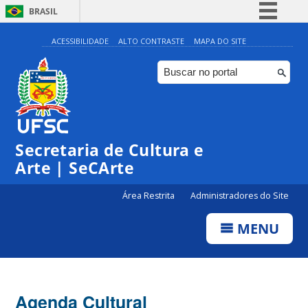
BRASIL
Simplifique!
ACESSIBILIDADE
ALTO CONTRASTE
MAPA DO SITE
Comunica BR
Participe
Acesso à informação
Legislação
Secretaria de Cultura e
Canais
Arte | SeCArte
Área Restrita
Administradores do Site
MENU
Agenda Cultural