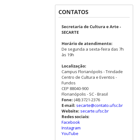
CONTATOS
Secretaria de Cultura e Arte -
SECARTE
Horário de atendimento:
De segunda a sexta-feira das 7h
às 19h
Localização:
Campus Florianópolis - Trindade
Centro de Cultura e Eventos -
Fundos
CEP 88040-900
Florianópolis - SC - Brasil
Fone:
(48) 3721-2376
E-mail:
secarte@contato.ufsc.br
Website:
secarte.ufsc.br
Redes sociais:
Facebook
Instagram
YouTube