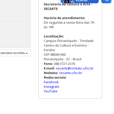
Secretaria de Cultura e Arte -
SECARTE
Horário de atendimento:
De segunda a sexta-feira das 7h
às 19h
Localização:
Campus Florianópolis - Trindade
Centro de Cultura e Eventos -
Fundos
calendário escolhido
CEP 88040-900
Florianópolis - SC - Brasil
Fone:
(48) 3721-2376
E-mail:
secarte@contato.ufsc.br
Website:
secarte.ufsc.br
Redes sociais:
Facebook
Instagram
YouTube