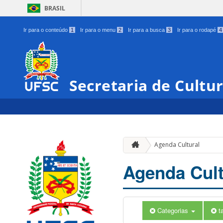
BRASIL
Ir para o conteúdo
1
Ir para o menu
2
Ir para a busca
3
Ir para o rodapé
4
Secretaria de Cultu
Agenda Cultural
Agenda Cult
Categorias
t