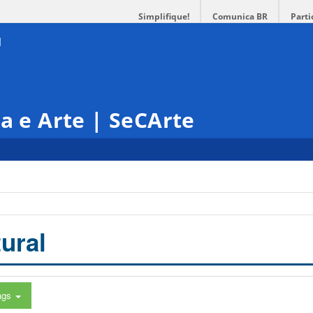
Simplifique!
Comunica BR
Parti
ra e Arte | SeCArte
ural
ags