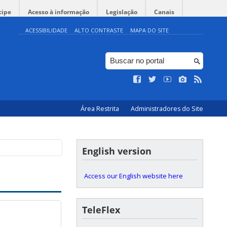
cipe
Acesso à informação
Legislação
Canais
ACESSIBILIDADE
ALTO CONTRASTE
MAPA DO SITE
Área Restrita
Administradores do Site
English version
Access our English website here
TeleFlex