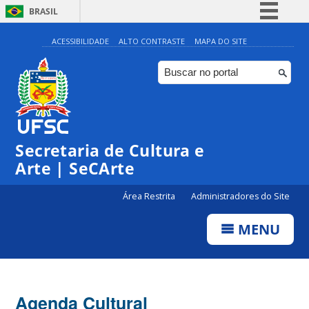
BRASIL
Simplifique!
ACESSIBILIDADE
ALTO CONTRASTE
MAPA DO SITE
Comunica BR
Participe
Acesso à informação
0:00
Legislação
Secretaria de Cultura e
1:00
Canais
Arte | SeCArte
2:00
Área Restrita
Administradores do Site
MENU
3:00
4:00
Agenda Cultural