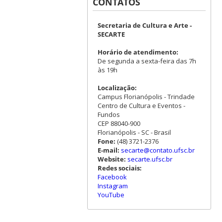
CONTATOS
Secretaria de Cultura e Arte -
SECARTE
Horário de atendimento:
De segunda a sexta-feira das 7h
às 19h
Localização:
Campus Florianópolis - Trindade
Centro de Cultura e Eventos -
Fundos
CEP 88040-900
Florianópolis - SC - Brasil
Fone:
(48) 3721-2376
E-mail:
secarte@contato.ufsc.br
Website:
secarte.ufsc.br
Redes sociais:
Facebook
Instagram
YouTube