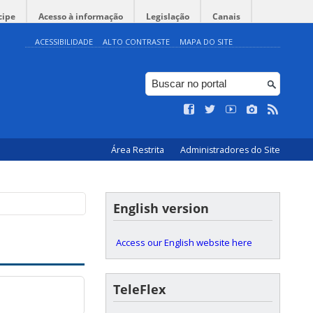
cipe
Acesso à informação
Legislação
Canais
ACESSIBILIDADE
ALTO CONTRASTE
MAPA DO SITE
Área Restrita
Administradores do Site
English version
Access our English website here
TeleFlex