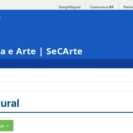
Simplifique!
Comunica BR
Parti
ra e Arte | SeCArte
ural
ags