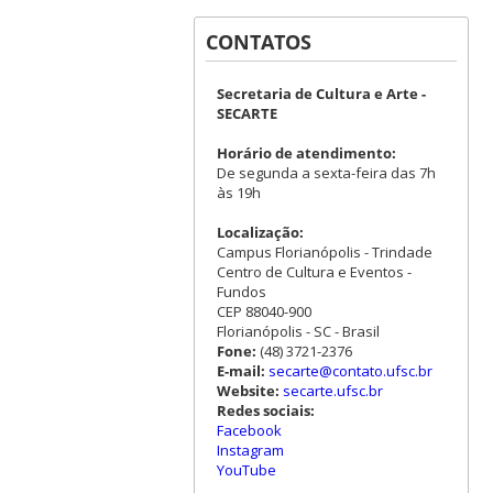
CONTATOS
Secretaria de Cultura e Arte -
SECARTE
Horário de atendimento:
De segunda a sexta-feira das 7h
às 19h
Localização:
Campus Florianópolis - Trindade
Centro de Cultura e Eventos -
Fundos
CEP 88040-900
Florianópolis - SC - Brasil
Fone:
(48) 3721-2376
E-mail:
secarte@contato.ufsc.br
Website:
secarte.ufsc.br
Redes sociais:
Facebook
Instagram
YouTube