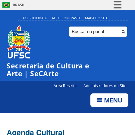
BRASIL
Simplifique!
ACESSIBILIDADE
ALTO CONTRASTE
MAPA DO SITE
Comunica BR
Participe
Acesso à informação
Legislação
Secretaria de Cultura e
Canais
Arte | SeCArte
Área Restrita
Administradores do Site
MENU
Agenda Cultural